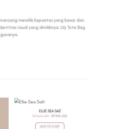
irancang memiliki kapasitas yang besar dan
titas visual yang dimilikinya. Lily Tote Bag
ggunanya.
ELLIE SEA SALT
ORIGINAL
CURRENT
RP
344.000
RP
309.600
PRICE
PRICE
WAS:
IS:
RP344.000.
RP309.600.
ADD TO CART