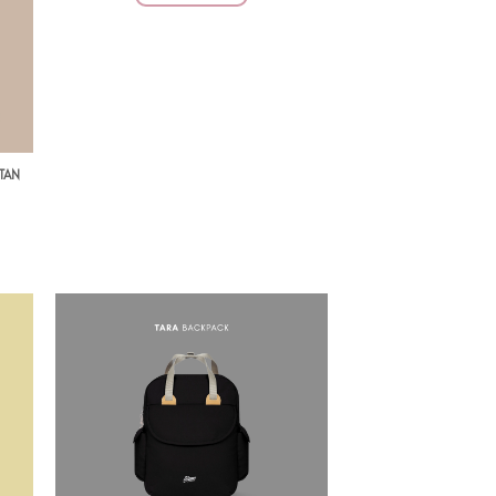
TAN
ENT
.100.