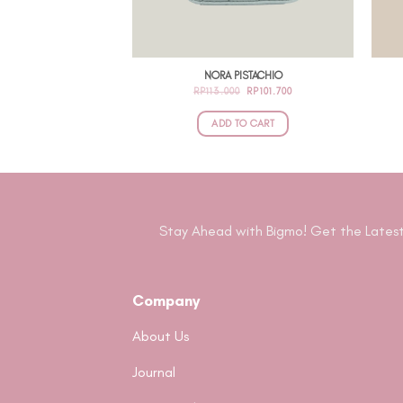
NORA PISTACHIO
ORIGINAL
CURRENT
RP
113.000
RP
101.700
PRICE
PRICE
WAS:
IS:
RP113.000.
RP101.700.
ADD TO CART
Stay Ahead with Bigmo! Get the Latest
Company
About Us
Journal