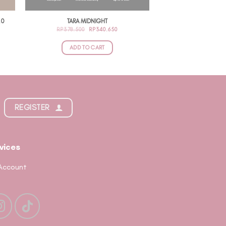
.0
TARA MIDNIGHT
ENT
ORIGINAL
CURRENT
RP
378.500
RP
340.650
PRICE
PRICE
WAS:
IS:
.100.
RP378.500.
RP340.650.
ADD TO CART
REGISTER
vices
Account