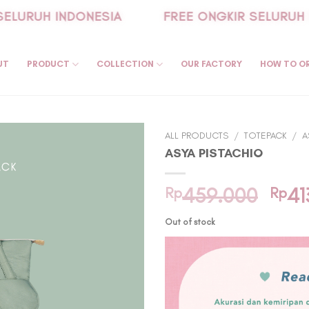
LURUH INDONESIA
FREE ONGKIR SELURUH I
UT
PRODUCT
COLLECTION
OUR FACTORY
HOW TO O
ALL PRODUCTS
/
TOTEPACK
/
A
ASYA PISTACHIO
Orig
Rp
459.000
Rp
41
pric
Out of stock
was:
Rp4