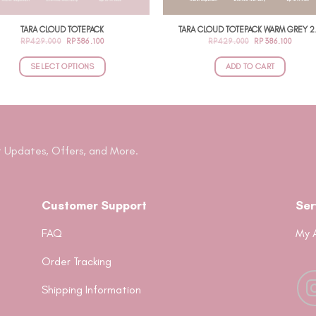
product
page
TARA CLOUD TOTEPACK
TARA CLOUD TOTEPACK WARM GREY 2
ORIGINAL
CURRENT
ORIGINAL
CURR
RP
429.000
RP
386.100
RP
429.000
RP
386.100
PRICE
PRICE
PRICE
PRICE
WAS:
IS:
WAS:
IS:
RP429.000.
RP386.100.
RP429.000.
RP386
SELECT OPTIONS
ADD TO CART
This
product
has
multiple
variants.
 Updates, Offers, and More.
The
options
may
Customer Support
Ser
be
chosen
FAQ
My 
on
Order Tracking
the
product
Shipping Information
page