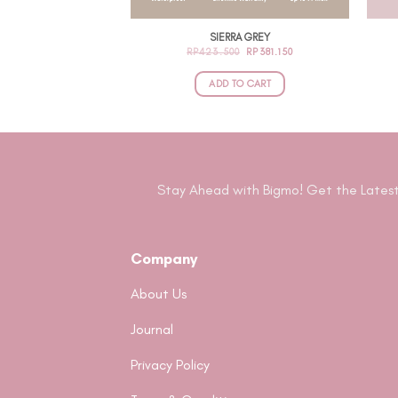
SIERRA GREY
ORIGINAL
CURRENT
RP
423.500
RP
381.150
PRICE
PRICE
WAS:
IS:
RP423.500.
RP381.150.
ADD TO CART
Stay Ahead with Bigmo! Get the Latest
Company
About Us
Journal
Privacy Policy