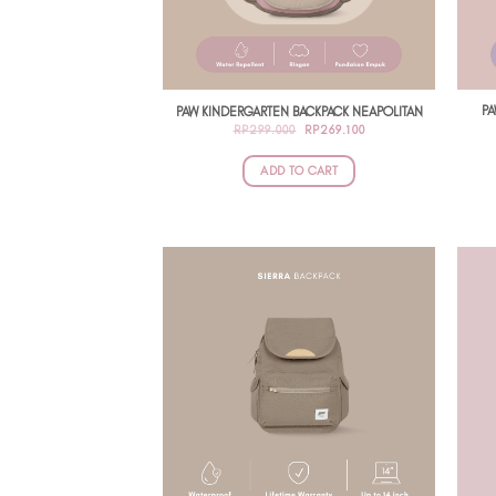
PA
PAW KINDERGARTEN BACKPACK NEAPOLITAN
ORIGINAL
CURRENT
RP
299.000
RP
269.100
PRICE
PRICE
WAS:
IS:
RP299.000.
RP269.100.
ADD TO CART