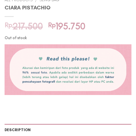
CIARA PISTACHIO
Original
Current
Rp
217.500
Rp
195.750
price
price
Out of stock
was:
is:
Rp217.500.
Rp195.750.
DESCRIPTION