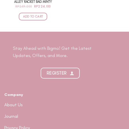
ALLEY RACKET BAG MINTY
ORIGINAL
CURRENT
RP
249.000
RP
224.100
PRICE
PRICE
WAS:
IS:
RP249.000.
RP224.100.
ADD TO CART
Stay Ahead with Bigmo! Get the Latest
Updates, Offers, and More.
REGISTER
Company
About Us
Journal
Privacy Policy