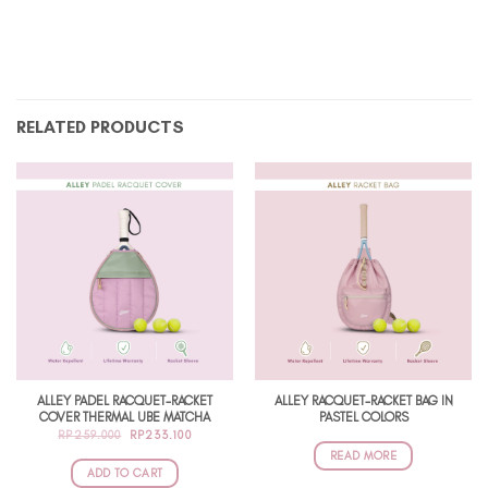
RELATED PRODUCTS
ALLEY PADEL RACQUET-RACKET
ALLEY RACQUET-RACKET BAG IN
COVER THERMAL UBE MATCHA
PASTEL COLORS
ORIGINAL
CURRENT
RP
259.000
RP
233.100
PRICE
PRICE
READ MORE
WAS:
IS:
RP259.000.
RP233.100.
ADD TO CART